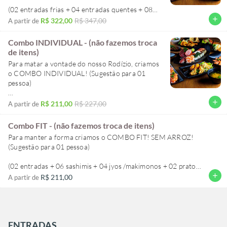
(02 entradas frias + 04 entradas quentes + 08
sashimis + 04 sushis + 04 jyos + 08 makimonos +
add
R$ 322,00
R$ 347,00
A partir de
03 pratos quentes ou temakis).
Combo INDIVIDUAL - (não fazemos troca
de itens)
Para matar a vontade do nosso Rodízio, criamos
o COMBO INDIVIDUAL! (Sugestão para 01
pessoa)
(01 entrada fria + 02 entradas quentes + 04
add
R$ 211,00
R$ 227,00
A partir de
sashimis + 02 sushis + 02 jyos + 04 makimonos +
01 prato quente ou temaki)
Combo FIT - (não fazemos troca de itens)
Para manter a forma criamos o COMBO FIT! SEM ARROZ!
(Sugestão para 01 pessoa)
(02 entradas + 06 sashimis + 04 jyos /makimonos + 02 prato
quente ou temaki)
add
R$ 211,00
A partir de
ENTRADAS