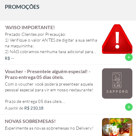
PROMOÇÕES
*AVISO IMPORTANTE!
Prezado Clientes por Precaução:
1) Verifique o valor ANTES de digitar a sua senha
na maquininha;
2) NÃO cobramos nenhuma taxa adicional para
pagamento posterior
add
R$ --
3) Qualquer dúvida ligue para nós (11)5054-
5140
Voucher - Presenteie alguém especial! -
Prazo entrega 05 dias úteis.
Com o voucher você poderá presentear aquela
pessoal especial para vir em nosso restaurante!
Prazo de entrega 05 dias úteis.
add
R$ 210,18
A partir de
FAVOR ESCOLHER A OPÇÃO DE RETIRAR NA
LOJA, CASO CONTRARIO O SISTEMA
NOVAS SOBREMESAS!
COBRARÁ A TAXA DE ENTREGA. Grato
Experimente as novas sobremesas no Delivery!