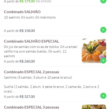
add
R$ 179,00
R$ 193,00
A partir de
Combinado SALMÃO
10 sashimi, 06 sushi, 06 makimono
add
R$ 158,00
A partir de
Combinado SALMÃO ESPECIAL
04 jyo de salmão com ovas de tobiko, 06 uramaki
califórnia com salmão batido, 06 sushi, 12
sashimi
add
R$ 260,00
A partir de
Combinado ESPECIAL 2 pessoas
Sashimis (5 salmão, 5 atum e 10 peixe branco)
Sushis (2 salmão, 2 atum, 4 peixe branco, 2 camarão, 2 polvo e 2
ovas)
add
R$ 327,00
A partir de
Makimonos (3 uramaki salmão, 3 kappamaki e 3 tekkamaki)
Combinado ESPECIAL 3 pessoas