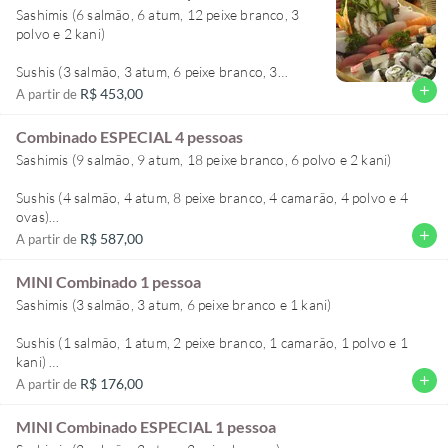
***observação** não trocamos itens de valores diferentes apenas
Sashimis (6 salmão, 6 atum, 12 peixe branco, 3
por valores iguais ou inferior.
polvo e 2 kani)
exemplo: trocamos sashimi atum por sashimi salmão, mas não
Sushis (3 salmão, 3 atum, 6 peixe branco, 3
trocamos sushi por sashimi. Não trocamos salmão por polvo e etc.
camarão, 3 polvo e 3 ovas)
add
R$ 453,00
A partir de
Obrigado
Makimonos (6 uramaki salmão, 6 kappamaki e 6
Combinado ESPECIAL 4 pessoas
tekkamaki)
Sashimis (9 salmão, 9 atum, 18 peixe branco, 6 polvo e 2 kani)
***observação** não trocamos itens de valores
Sushis (4 salmão, 4 atum, 8 peixe branco, 4 camarão, 4 polvo e 4
diferentes apenas por valores iguais ou inferior.
ovas)
add
R$ 587,00
A partir de
exemplo: trocamos sashimi atum por sashimi
Makimonos (6 uramaki salmão, 6 kappamaki e 6 tekkamaki)
salmão, mas não trocamos sushi por sashimi.
Não trocamos salmão por polvo e etc. Obrigado
MINI Combinado 1 pessoa
***observação** não trocamos itens de valores diferentes apenas
Sashimis (3 salmão, 3 atum, 6 peixe branco e 1 kani)
por valores iguais ou inferior.
Sushis (1 salmão, 1 atum, 2 peixe branco, 1 camarão, 1 polvo e 1
exemplo: trocamos sashimi atum por sashimi salmão, mas não
kani)
trocamos sushi por sashimi. Não trocamos salmão por polvo e etc.
add
R$ 176,00
A partir de
Makimonos (1 uramaki salmão, 1 kappamaki e 1 tekkamaki)
MINI Combinado ESPECIAL 1 pessoa
***observação** não trocamos itens de valores diferentes apenas