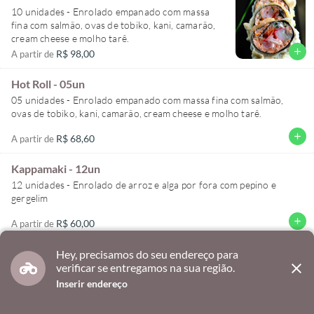
10 unidades - Enrolado empanado com massa
fina com salmão, ovas de tobiko, kani, camarão,
add
R$ 98,00
A partir de
Hot Roll - 05un
05 unidades - Enrolado empanado com massa fina com salmão,
add
R$ 68,60
A partir de
Kappamaki - 12un
12 unidades - Enrolado de arroz e alga por fora com pepino e
gergelim
add
R$ 60,00
A partir de
Kappamaki - 06un
Hey, precisamos do seu endereço para
Hey, precisamos do seu endereço para
Nós utilizamos Cookies para garantir que você tenha uma melhor
close
close
verificar se entregamos na sua região.
verificar se entregamos na sua região.
06 unidades - Enrolado de arroz e alga por fora com pepino e
experiência on-line.
Saiba mais
gergelim
Inserir endereço
Inserir endereço
OK, FECHAR
add
R$ 42,00
A partir de