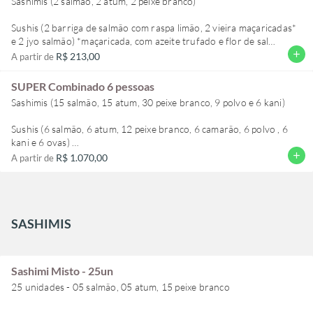
Sashimis (2 salmão, 2 atum, 2 peixe branco)
por valores iguais ou inferior.
Sushis (2 barriga de salmão com raspa limão, 2 vieira maçaricadas*
exemplo: trocamos sashimi atum por sashimi salmão, mas não
e 2 jyo salmão) *maçaricada, com azeite trufado e flor de sal
trocamos sushi por sashimi. Não trocamos salmão por polvo e etc.
add
R$ 213,00
A partir de
Obrigado
Makimonos (2 uramaki couve, 2 batera crispy, e 2 hot roll)
SUPER Combinado 6 pessoas
***observação** não trocamos itens de valores diferentes apenas
Sashimis (15 salmão, 15 atum, 30 peixe branco, 9 polvo e 6 kani)
por valores iguais ou inferior.
Sushis (6 salmão, 6 atum, 12 peixe branco, 6 camarão, 6 polvo , 6
exemplo: trocamos sashimi atum por sashimi salmão, mas não
kani e 6 ovas)
trocamos sushi por sashimi. Não trocamos salmão por polvo e etc.
add
R$ 1.070,00
A partir de
Obrigado
Makimonos (6 uramaki salmão, 6 uramaki california com salmão, 6
jyo salmão com ovas massago, 6 kanimaki, 6 kappamaki, 6
shakemaki e 6 tekkamaki)
***observação** não trocamos itens de valores diferentes apenas
SASHIMIS
por valores iguais ou inferior.
exemplo: trocamos sashimi atum por sashimi salmão, mas não
Sashimi Misto - 25un
trocamos sushi por sashimi. Não trocamos salmão por polvo e etc.
25 unidades - 05 salmão, 05 atum, 15 peixe branco
Obrigado