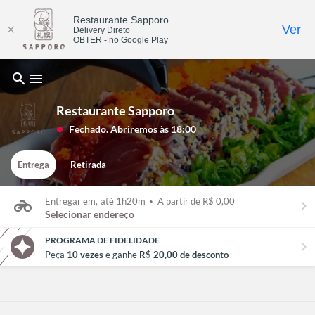
Restaurante Sapporo
Ver
Delivery Direto
OBTER - no Google Play
search
menu
Restaurante Sapporo
Fechado. Abriremos às 18:00
lens
Entrega
Retirada
Entregar em,
até 1h20m
•
A partir de R$ 0,00
keyboard_arrow_right
Selecionar endereço
PROGRAMA DE FIDELIDADE
chevron_right
Peça
10 vezes
e ganhe
R$ 20,00 de desconto