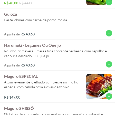
add
R$ 40,00
R$ 44,00
Guioza
Pastel chinês com carne de porco moída
add
R$ 40,60
A partir de
Harumaki - Legumes Ou Queijo
Rolinho primavera - massa fina crocante recheada com repolho e
cenoura desfiado Ou Queijo.
add
R$ 40,60
A partir de
Maguro ESPECIAL
Atum levemente grelhado com gergelim, molho
especial com cebola roxa e ovas de tobiko
add
R$ 149,00
Maguro SHISSÔ
08 fatias de atum selado com molho ponzu, missô com shissô e