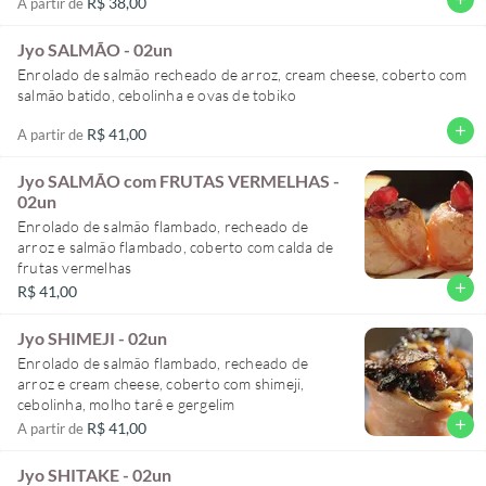
R$ 38,00
A partir de
Jyo SALMÃO - 02un
Enrolado de salmão recheado de arroz, cream cheese, coberto com
salmão batido, cebolinha e ovas de tobiko
add
R$ 41,00
A partir de
Jyo SALMÃO com FRUTAS VERMELHAS -
02un
Enrolado de salmão flambado, recheado de
arroz e salmão flambado, coberto com calda de
frutas vermelhas
add
R$ 41,00
Jyo SHIMEJI - 02un
Enrolado de salmão flambado, recheado de
arroz e cream cheese, coberto com shimeji,
cebolinha, molho tarê e gergelim
add
R$ 41,00
A partir de
Jyo SHITAKE - 02un