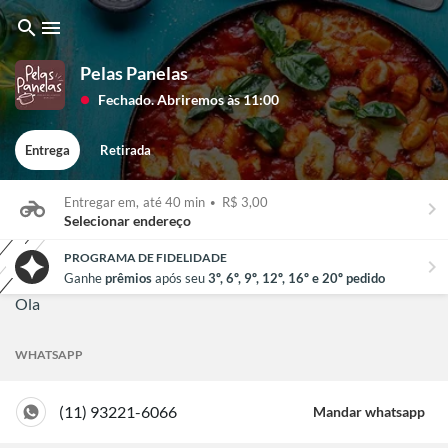
search
menu
Pelas Panelas
Fechado. Abriremos às 11:00
lens
Entrega
Retirada
Entregar em,
até 40 min
•
R$ 3,00
keyboard_arrow_right
Selecionar endereço
PROGRAMA DE FIDELIDADE
chevron_right
Ganhe
prêmios
após seu
3º, 6º, 9º, 12º, 16º e 20º pedido
Ola
WHATSAPP
(11) 93221-6066
Mandar whatsapp